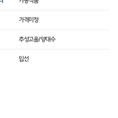
리
가공식품
가격미정
추성고을/양대수
입선