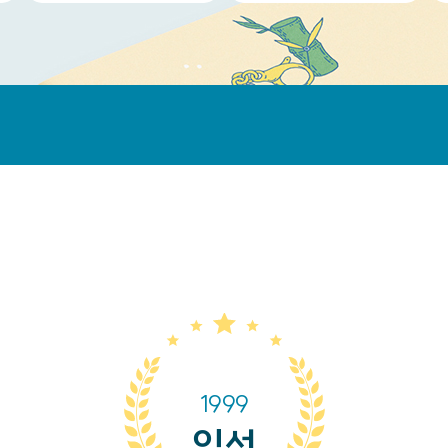
1999
입선