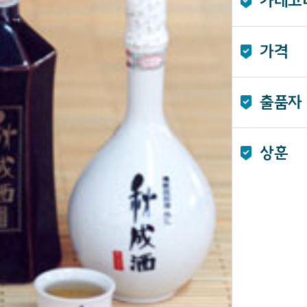
카테고
가격
출품자
상훈