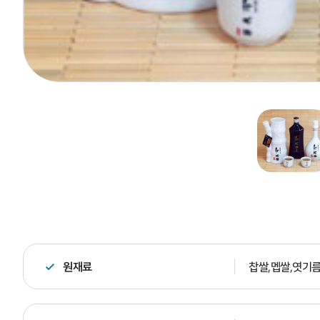
원재료
찹쌀,멥쌀,엿기름