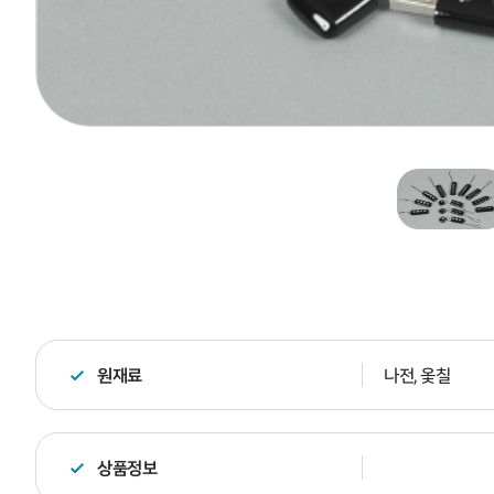
원재료
나전, 옻칠
상품정보