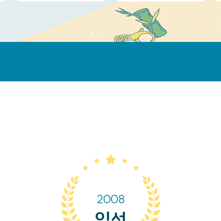
2008
입선