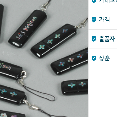
카테고
가격
출품자
상훈