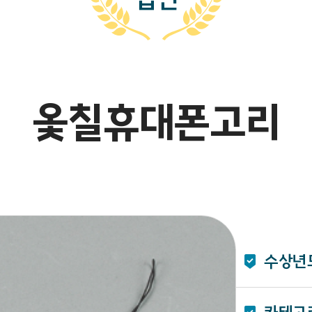
옻칠휴대폰고리
수상년