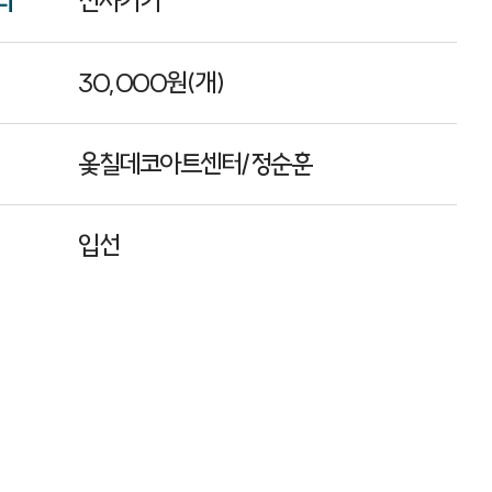
리
전자기기
30,000원(개)
옻칠데코아트센터/정순훈
입선