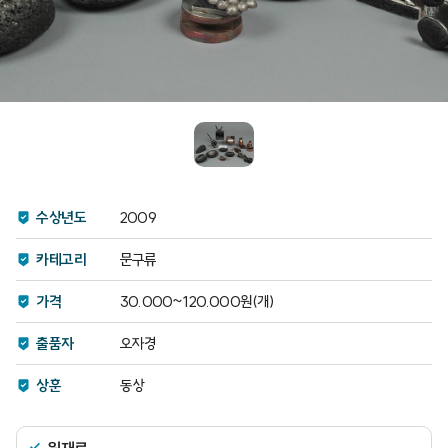
수상년도
2009
카테고리
문구류
가격
30.000~120.000원(개)
출품자
오자경
상훈
동상
원재료