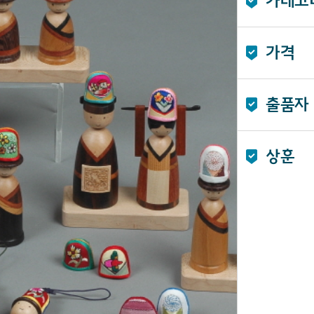
카테고
가격
출품자
상훈