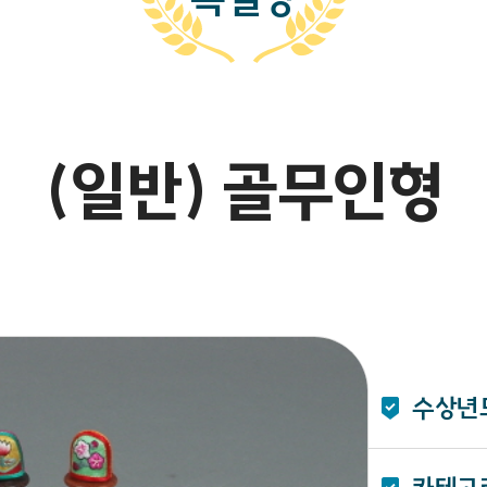
(일반) 골무인형
수상년