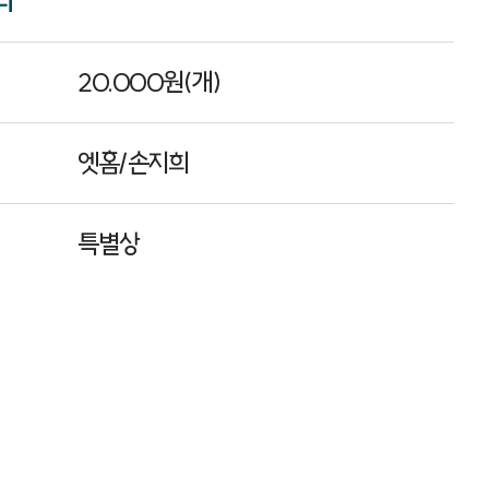
리
20.000원(개)
엣홈/손지희
특별상