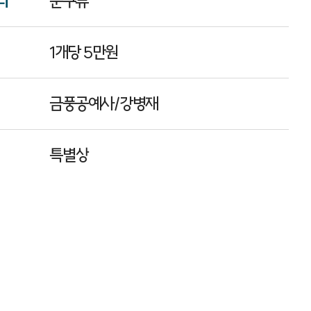
리
문구류
1개당 5만원
금풍공예사/강병재
특별상