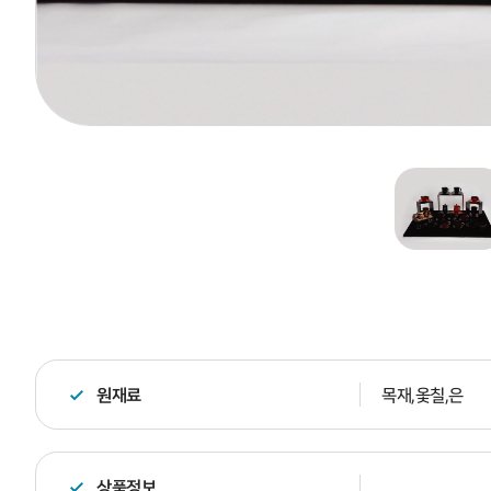
원재료
목재,옻칠,은
상품정보