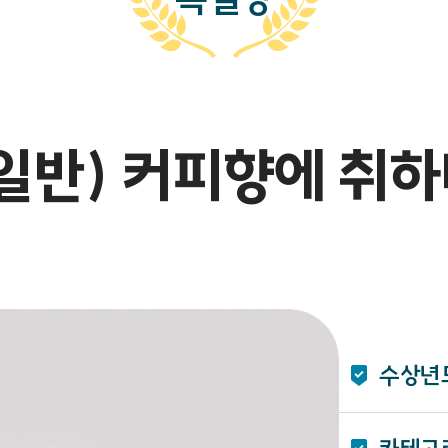
일반) 커피향에 취
수상년