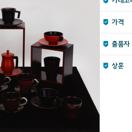
카테고
가격
출품자
상훈