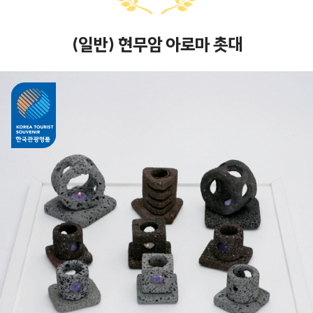
(일반) 현무암 아로마 촛대