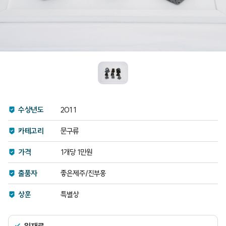
수상년도
2011
카테고리
문구류
가격
1개당 1만원
출품자
좋은제주/진부홍
상훈
특별상
원재료