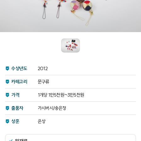
수상년도
2012
카테고리
문구류
가격
1개당 1만5천원~3만5천원
출품자
가시버시/송은정
상훈
은상