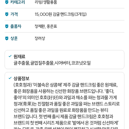
카테고리
리빙/생활용품
가격
15,000원 감귤 핸드크림(3개입)
출품자
정제환, 홍준표
상훈
장려상
원재료
귤추출물,귤껍질추출물,시어버터,코코넛오일
상품정보
(호호청과) ‘이불속은 상콤해’ 제주 감귤 핸드크림 좋은 원재료,
좋은 화장품을 사용하는 신선한 화장품 브랜드입니다. ‘좋다,
좋아’의 의미인 호호(好好)와 과일과 채소를 파는 청과물 가게
청과(青果)는 친절함과 품질 좋은 과일을 파는 브랜드 스토리로
신선하고 품질 좋은 과일을 원료로 화장품을 만드는 뷰티
브랜드입니다. 첫 번째 출시 제품 감귤 핸드크림은 호호청과
브랜드의 첫 번째 시리즈 제품으로 ‘밭에서 온 것처럼 신선하게’