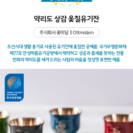
약리도 상감 옻칠유기잔
주식회사 옻미담
Ottmidam
조선시대 생활 용기로 사용된 유기잔에 옻칠한 공예품. 국가무형문화재
제77호 안성마춤유기공방에서 제작하고.성공과 출세를 뜻하는 전통
민화의 약리도를 새겨 드리는 사람의 마음을 정성껏 표현한 제품.