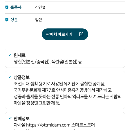
출품자
김영철
상훈
입선
판매처 바로가기
원재료
생칠(일본산/중국산), 색깔옻(일본산) 등
상품정보
조선시대 생활 용기로 사용된 유기잔에 옻칠한 공예품.
국가무형문화재 제77호 안성마춤유기공방에서 제작하고.
성공과 출세를 뜻하는 전통 민화의 약리도를 새겨 드리는 사람의
마음을 정성껏 표현한 제품.
판매정보
자사몰 https://ottmidam.com 스마트스토어