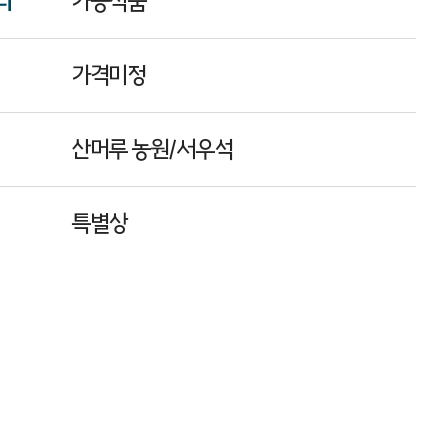
리
가공식품
가격미정
산머루 농원/서우석
특별상