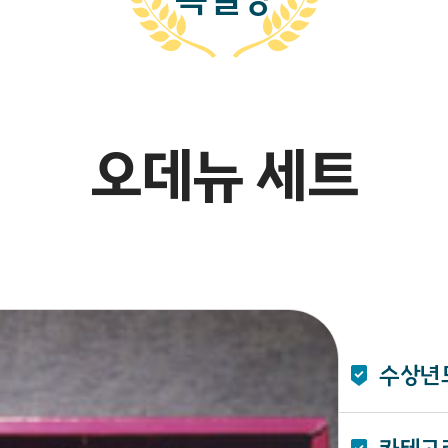
오데뉴 세트
수상년