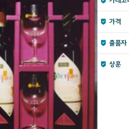
카테고
가격
출품자
상훈