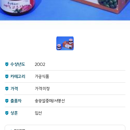
수상년도
2002
카테고리
가공식품
가격
가격 미정
출품자
송광설중매/서명선
상훈
입선