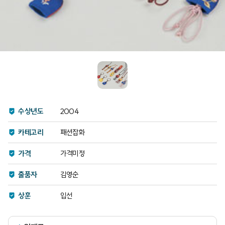
수상년도
2004
카테고리
패션잡화
가격
가격미정
출품자
김영순
상훈
입선