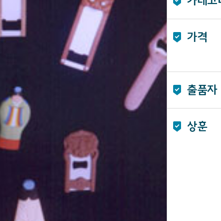
카테고
가격
출품자
상훈