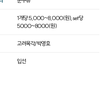
리
문구류
1개당:5,000~8,000(원),set당
5000~8000(원)
고려목각/박영효
입선