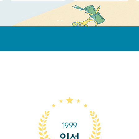
1999
입선