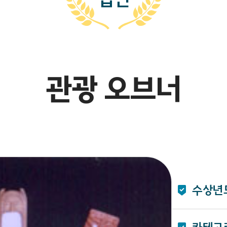
관광 오브너
수상년