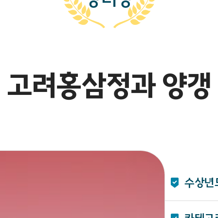
고려홍삼정과 양갱
수상년