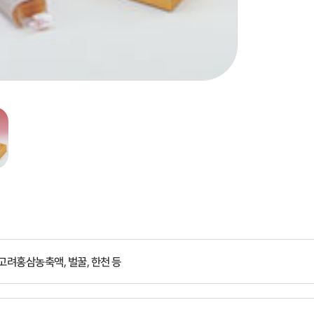
 고려홍삼농축액, 벌꿀, 한천 등