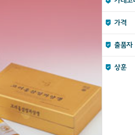
카테고
가격
출품자
상훈