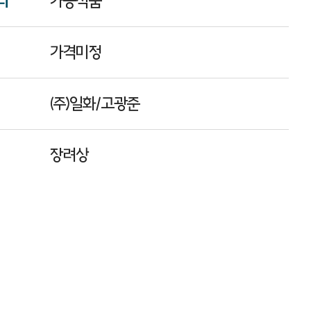
리
가공식품
가격미정
㈜일화/고광준
장려상