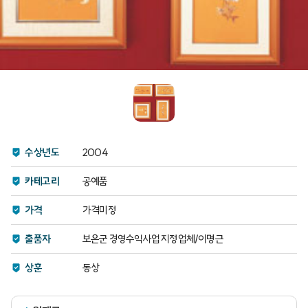
수상년도
2004
카테고리
공예품
가격
가격미정
출품자
보은군 경영수익사업 지정업체/이명근
상훈
동상