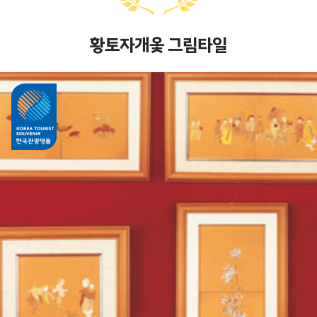
황토자개옻 그림타일