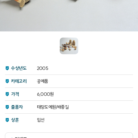
수상년도
2005
카테고리
공예품
가격
6,000원
출품자
태랑도예원/배종길
상훈
입선