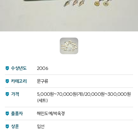
수상년도
2006
카테고리
문구류
가격
5,000원~70,000원(개)/20,000원~300,000원
(세트)
출품자
해민도예/박옥경
상훈
입선